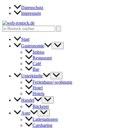
Zum
Datenschutz
Inhalt
Impressum
springen
Search
for:
Start
Gastronomie
Imbiss
Restaurant
Café
Bar
Unterkünfte
Ferienhaus/-wohnung
Hotel
Hotels
Handel
Bäckerei
Auto
Ladestationen
Carsharing