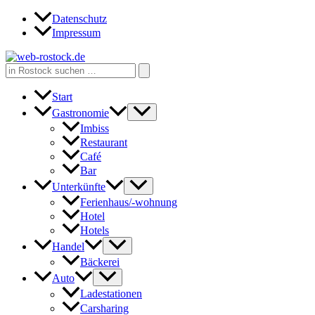
Zum
Datenschutz
Inhalt
Impressum
springen
Search
for:
Start
Gastronomie
Imbiss
Restaurant
Café
Bar
Unterkünfte
Ferienhaus/-wohnung
Hotel
Hotels
Handel
Bäckerei
Auto
Ladestationen
Carsharing