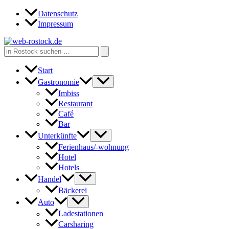
Zum
Datenschutz
Inhalt
Impressum
springen
Search
for:
Start
Gastronomie
Imbiss
Restaurant
Café
Bar
Unterkünfte
Ferienhaus/-wohnung
Hotel
Hotels
Handel
Bäckerei
Auto
Ladestationen
Carsharing