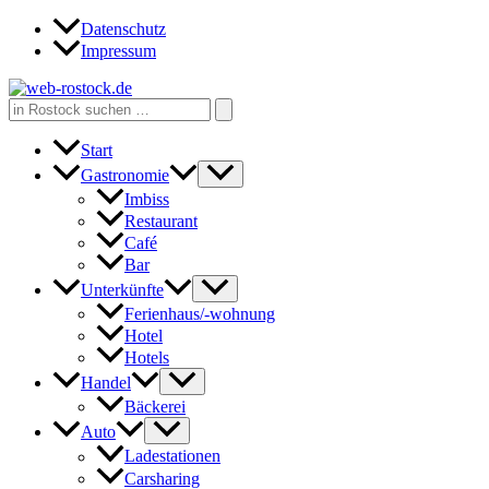
Zum
Datenschutz
Inhalt
Impressum
springen
Search
for:
Start
Gastronomie
Imbiss
Restaurant
Café
Bar
Unterkünfte
Ferienhaus/-wohnung
Hotel
Hotels
Handel
Bäckerei
Auto
Ladestationen
Carsharing