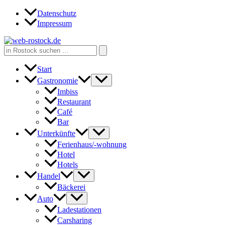
Zum
Datenschutz
Inhalt
Impressum
springen
Search
for:
Start
Gastronomie
Imbiss
Restaurant
Café
Bar
Unterkünfte
Ferienhaus/-wohnung
Hotel
Hotels
Handel
Bäckerei
Auto
Ladestationen
Carsharing