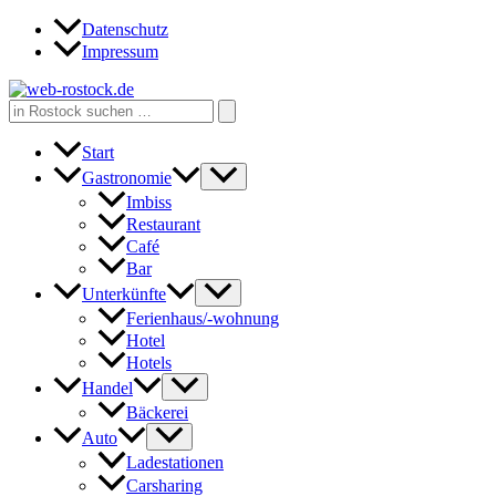
Zum
Datenschutz
Inhalt
Impressum
springen
Search
for:
Start
Gastronomie
Imbiss
Restaurant
Café
Bar
Unterkünfte
Ferienhaus/-wohnung
Hotel
Hotels
Handel
Bäckerei
Auto
Ladestationen
Carsharing