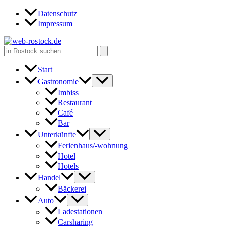
Zum
Datenschutz
Inhalt
Impressum
springen
Search
for:
Start
Gastronomie
Imbiss
Restaurant
Café
Bar
Unterkünfte
Ferienhaus/-wohnung
Hotel
Hotels
Handel
Bäckerei
Auto
Ladestationen
Carsharing