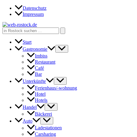
Zum
Datenschutz
Inhalt
Impressum
springen
Search
for:
Start
Gastronomie
Imbiss
Restaurant
Café
Bar
Unterkünfte
Ferienhaus/-wohnung
Hotel
Hotels
Handel
Bäckerei
Auto
Ladestationen
Carsharing