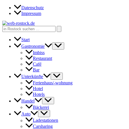
Zum
Datenschutz
Inhalt
Impressum
springen
Search
for:
Start
Gastronomie
Imbiss
Restaurant
Café
Bar
Unterkünfte
Ferienhaus/-wohnung
Hotel
Hotels
Handel
Bäckerei
Auto
Ladestationen
Carsharing