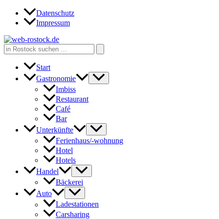
Zum
Datenschutz
Inhalt
Impressum
springen
Search
for:
Start
Gastronomie
Imbiss
Restaurant
Café
Bar
Unterkünfte
Ferienhaus/-wohnung
Hotel
Hotels
Handel
Bäckerei
Auto
Ladestationen
Carsharing