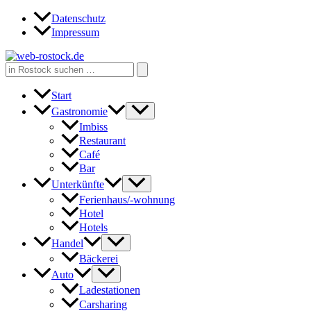
Zum
Datenschutz
Inhalt
Impressum
springen
Search
for:
Start
Gastronomie
Imbiss
Restaurant
Café
Bar
Unterkünfte
Ferienhaus/-wohnung
Hotel
Hotels
Handel
Bäckerei
Auto
Ladestationen
Carsharing