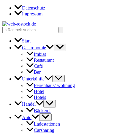
Zum
Datenschutz
Inhalt
Impressum
springen
Search
for:
Start
Gastronomie
Imbiss
Restaurant
Café
Bar
Unterkünfte
Ferienhaus/-wohnung
Hotel
Hotels
Handel
Bäckerei
Auto
Ladestationen
Carsharing