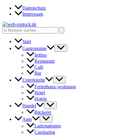
Zum
Datenschutz
Inhalt
Impressum
springen
Search
for:
Start
Gastronomie
Imbiss
Restaurant
Café
Bar
Unterkünfte
Ferienhaus/-wohnung
Hotel
Hotels
Handel
Bäckerei
Auto
Ladestationen
Carsharing