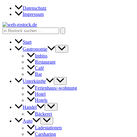
Zum
Datenschutz
Inhalt
Impressum
springen
Search
for:
Start
Gastronomie
Imbiss
Restaurant
Café
Bar
Unterkünfte
Ferienhaus/-wohnung
Hotel
Hotels
Handel
Bäckerei
Auto
Ladestationen
Carsharing