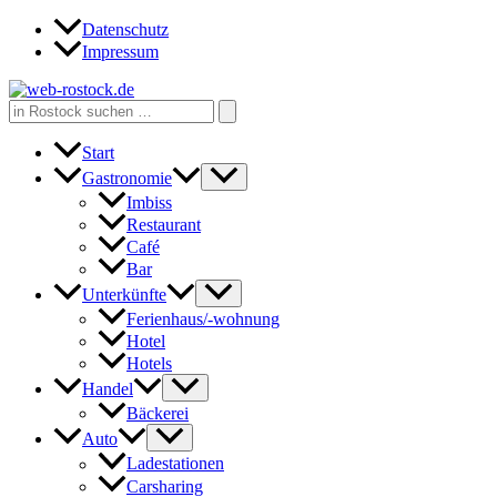
Zum
Datenschutz
Inhalt
Impressum
springen
Search
for:
Start
Gastronomie
Imbiss
Restaurant
Café
Bar
Unterkünfte
Ferienhaus/-wohnung
Hotel
Hotels
Handel
Bäckerei
Auto
Ladestationen
Carsharing