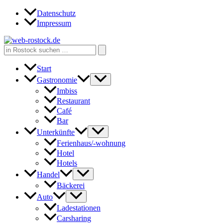
Zum
Datenschutz
Inhalt
Impressum
springen
Search
for:
Start
Gastronomie
Imbiss
Restaurant
Café
Bar
Unterkünfte
Ferienhaus/-wohnung
Hotel
Hotels
Handel
Bäckerei
Auto
Ladestationen
Carsharing