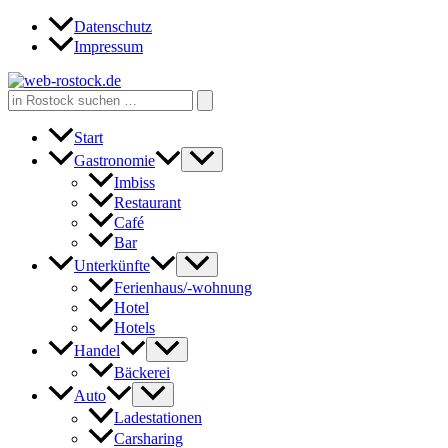
Zum
Datenschutz
Inhalt
Impressum
springen
Search
for:
Start
Gastronomie
Imbiss
Restaurant
Café
Bar
Unterkünfte
Ferienhaus/-wohnung
Hotel
Hotels
Handel
Bäckerei
Auto
Ladestationen
Carsharing