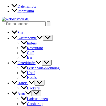
Zum
Datenschutz
Inhalt
Impressum
springen
Search
for:
Start
Gastronomie
Imbiss
Restaurant
Café
Bar
Unterkünfte
Ferienhaus/-wohnung
Hotel
Hotels
Handel
Bäckerei
Auto
Ladestationen
Carsharing