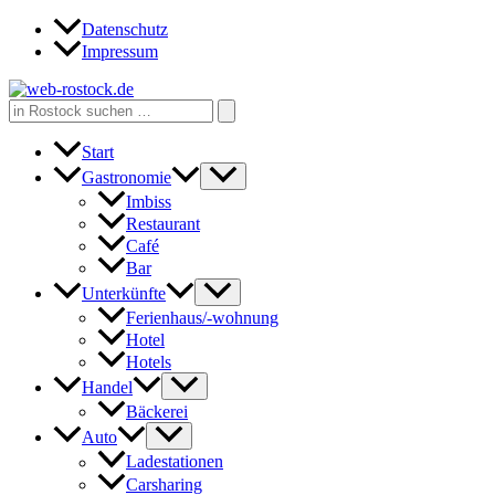
Zum
Datenschutz
Inhalt
Impressum
springen
Search
for:
Start
Gastronomie
Imbiss
Restaurant
Café
Bar
Unterkünfte
Ferienhaus/-wohnung
Hotel
Hotels
Handel
Bäckerei
Auto
Ladestationen
Carsharing