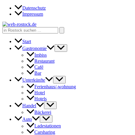
Zum
Datenschutz
Inhalt
Impressum
springen
Search
for:
Start
Gastronomie
Imbiss
Restaurant
Café
Bar
Unterkünfte
Ferienhaus/-wohnung
Hotel
Hotels
Handel
Bäckerei
Auto
Ladestationen
Carsharing