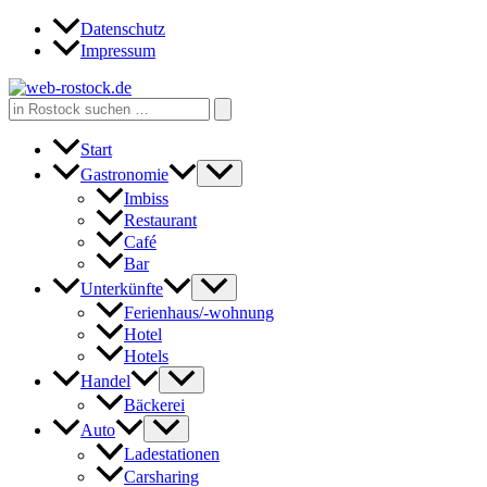
Zum
Datenschutz
Inhalt
Impressum
springen
Search
for:
Start
Gastronomie
Imbiss
Restaurant
Café
Bar
Unterkünfte
Ferienhaus/-wohnung
Hotel
Hotels
Handel
Bäckerei
Auto
Ladestationen
Carsharing