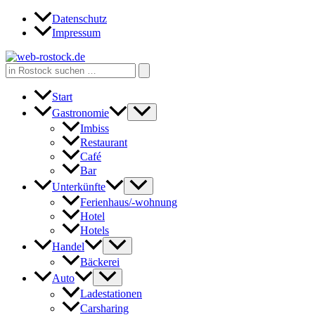
Zum
Datenschutz
Inhalt
Impressum
springen
Search
for:
Start
Gastronomie
Imbiss
Restaurant
Café
Bar
Unterkünfte
Ferienhaus/-wohnung
Hotel
Hotels
Handel
Bäckerei
Auto
Ladestationen
Carsharing