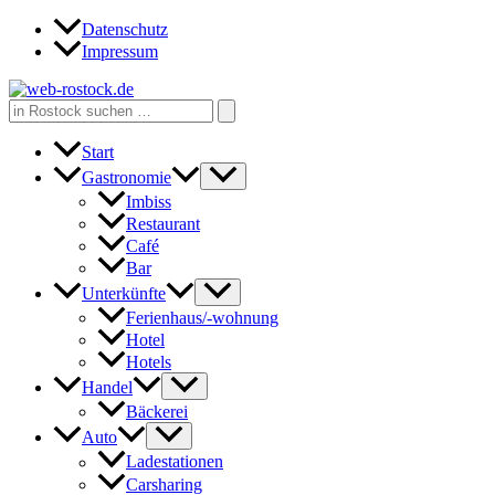
Zum
Datenschutz
Inhalt
Impressum
springen
Search
for:
Start
Gastronomie
Imbiss
Restaurant
Café
Bar
Unterkünfte
Ferienhaus/-wohnung
Hotel
Hotels
Handel
Bäckerei
Auto
Ladestationen
Carsharing