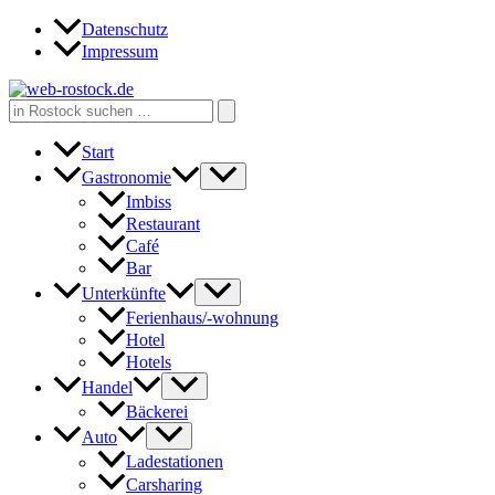
Zum
Datenschutz
Inhalt
Impressum
springen
Search
for:
Start
Gastronomie
Imbiss
Restaurant
Café
Bar
Unterkünfte
Ferienhaus/-wohnung
Hotel
Hotels
Handel
Bäckerei
Auto
Ladestationen
Carsharing