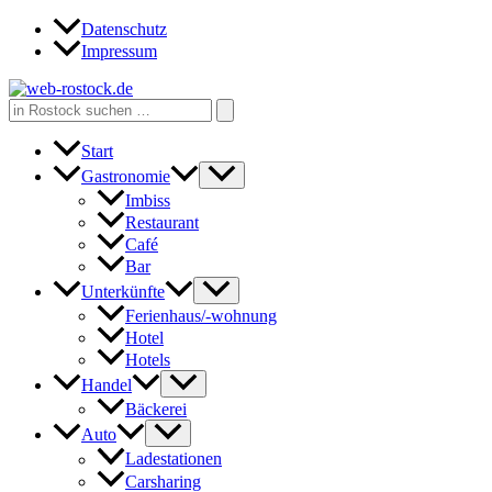
Zum
Datenschutz
Inhalt
Impressum
springen
Search
for:
Start
Gastronomie
Imbiss
Restaurant
Café
Bar
Unterkünfte
Ferienhaus/-wohnung
Hotel
Hotels
Handel
Bäckerei
Auto
Ladestationen
Carsharing