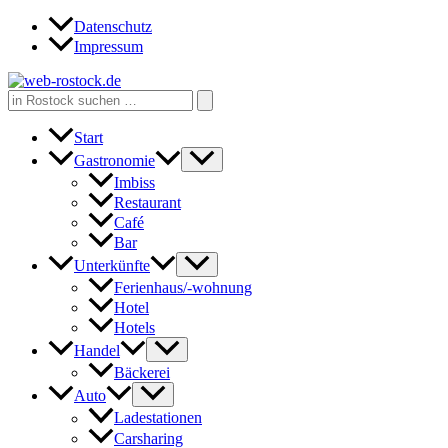
Zum
Datenschutz
Inhalt
Impressum
springen
Search
for:
Start
Gastronomie
Imbiss
Restaurant
Café
Bar
Unterkünfte
Ferienhaus/-wohnung
Hotel
Hotels
Handel
Bäckerei
Auto
Ladestationen
Carsharing