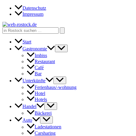
Zum
Datenschutz
Inhalt
Impressum
springen
Search
for:
Start
Gastronomie
Imbiss
Restaurant
Café
Bar
Unterkünfte
Ferienhaus/-wohnung
Hotel
Hotels
Handel
Bäckerei
Auto
Ladestationen
Carsharing