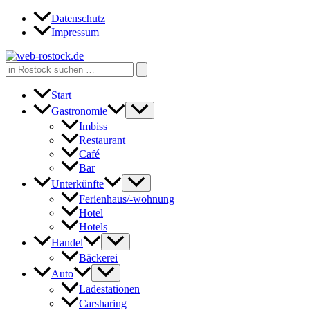
Zum
Datenschutz
Inhalt
Impressum
springen
Search
for:
Start
Gastronomie
Imbiss
Restaurant
Café
Bar
Unterkünfte
Ferienhaus/-wohnung
Hotel
Hotels
Handel
Bäckerei
Auto
Ladestationen
Carsharing