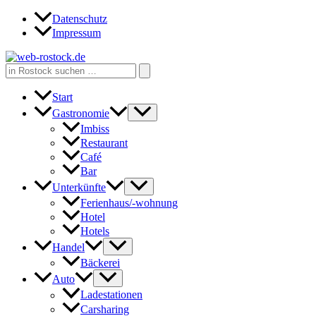
Zum
Datenschutz
Inhalt
Impressum
springen
Search
for:
Start
Gastronomie
Imbiss
Restaurant
Café
Bar
Unterkünfte
Ferienhaus/-wohnung
Hotel
Hotels
Handel
Bäckerei
Auto
Ladestationen
Carsharing