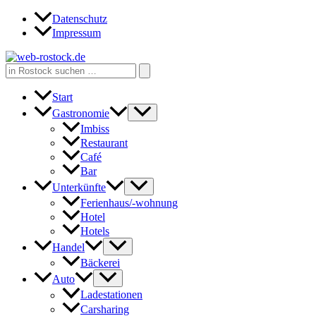
Zum
Datenschutz
Inhalt
Impressum
springen
Search
for:
Start
Gastronomie
Imbiss
Restaurant
Café
Bar
Unterkünfte
Ferienhaus/-wohnung
Hotel
Hotels
Handel
Bäckerei
Auto
Ladestationen
Carsharing