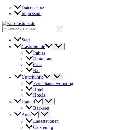
Zum
Datenschutz
Inhalt
Impressum
springen
Search
for:
Start
Gastronomie
Imbiss
Restaurant
Café
Bar
Unterkünfte
Ferienhaus/-wohnung
Hotel
Hotels
Handel
Bäckerei
Auto
Ladestationen
Carsharing