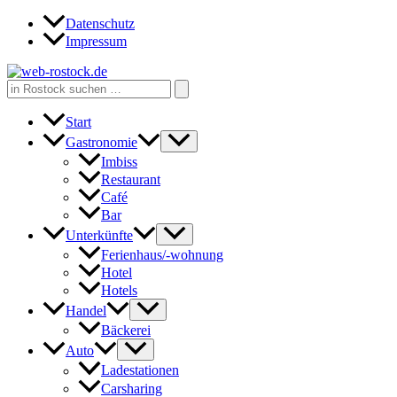
Zum
Datenschutz
Inhalt
Impressum
springen
Search
for:
Start
Gastronomie
Imbiss
Restaurant
Café
Bar
Unterkünfte
Ferienhaus/-wohnung
Hotel
Hotels
Handel
Bäckerei
Auto
Ladestationen
Carsharing