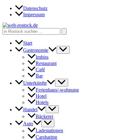
Zum
Datenschutz
Inhalt
Impressum
springen
Search
for:
Start
Gastronomie
Imbiss
Restaurant
Café
Bar
Unterkünfte
Ferienhaus/-wohnung
Hotel
Hotels
Handel
Bäckerei
Auto
Ladestationen
Carsharing