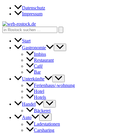
Zum
Datenschutz
Inhalt
Impressum
springen
Search
for:
Start
Gastronomie
Imbiss
Restaurant
Café
Bar
Unterkünfte
Ferienhaus/-wohnung
Hotel
Hotels
Handel
Bäckerei
Auto
Ladestationen
Carsharing