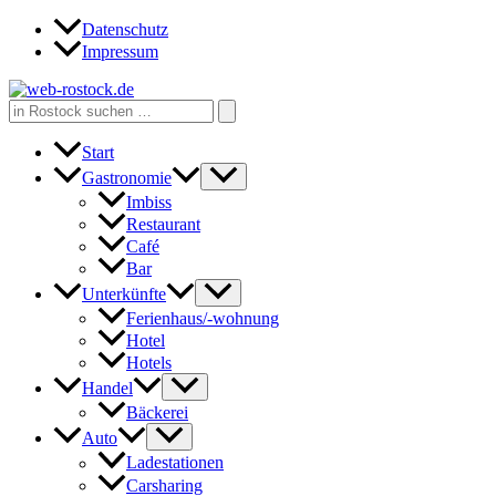
Zum
Datenschutz
Inhalt
Impressum
springen
Search
for:
Start
Gastronomie
Imbiss
Restaurant
Café
Bar
Unterkünfte
Ferienhaus/-wohnung
Hotel
Hotels
Handel
Bäckerei
Auto
Ladestationen
Carsharing