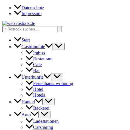
Zum
Datenschutz
Inhalt
Impressum
springen
Search
for:
Start
Gastronomie
Imbiss
Restaurant
Café
Bar
Unterkünfte
Ferienhaus/-wohnung
Hotel
Hotels
Handel
Bäckerei
Auto
Ladestationen
Carsharing