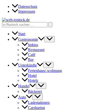
Zum
Datenschutz
Inhalt
Impressum
springen
Search
for:
Start
Gastronomie
Imbiss
Restaurant
Café
Bar
Unterkünfte
Ferienhaus/-wohnung
Hotel
Hotels
Handel
Bäckerei
Auto
Ladestationen
Carsharing