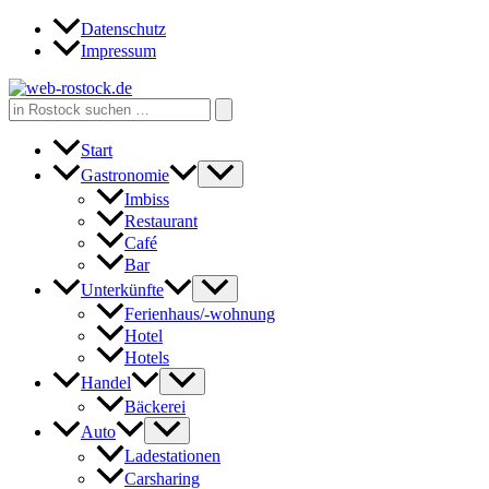
Zum
Datenschutz
Inhalt
Impressum
springen
Search
for:
Start
Gastronomie
Imbiss
Restaurant
Café
Bar
Unterkünfte
Ferienhaus/-wohnung
Hotel
Hotels
Handel
Bäckerei
Auto
Ladestationen
Carsharing