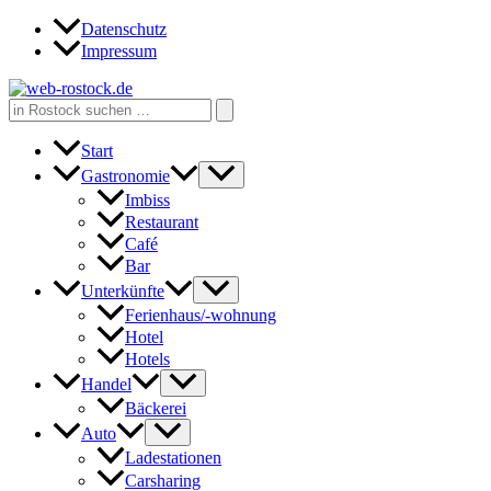
Zum
Datenschutz
Inhalt
Impressum
springen
Search
for:
Start
Gastronomie
Imbiss
Restaurant
Café
Bar
Unterkünfte
Ferienhaus/-wohnung
Hotel
Hotels
Handel
Bäckerei
Auto
Ladestationen
Carsharing