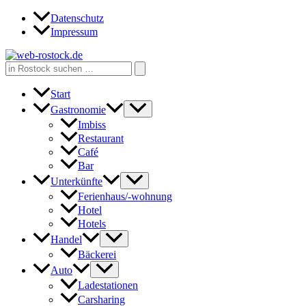
Zum
Datenschutz
Inhalt
Impressum
springen
Search
for:
Start
Gastronomie
Imbiss
Restaurant
Café
Bar
Unterkünfte
Ferienhaus/-wohnung
Hotel
Hotels
Handel
Bäckerei
Auto
Ladestationen
Carsharing