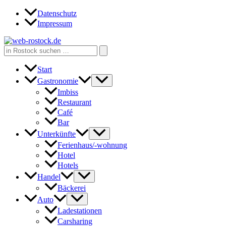
Zum
Datenschutz
Inhalt
Impressum
springen
Search
for:
Start
Gastronomie
Imbiss
Restaurant
Café
Bar
Unterkünfte
Ferienhaus/-wohnung
Hotel
Hotels
Handel
Bäckerei
Auto
Ladestationen
Carsharing