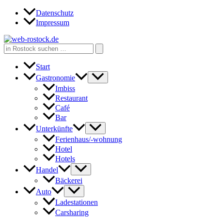
Zum
Datenschutz
Inhalt
Impressum
springen
Search
for:
Start
Gastronomie
Imbiss
Restaurant
Café
Bar
Unterkünfte
Ferienhaus/-wohnung
Hotel
Hotels
Handel
Bäckerei
Auto
Ladestationen
Carsharing