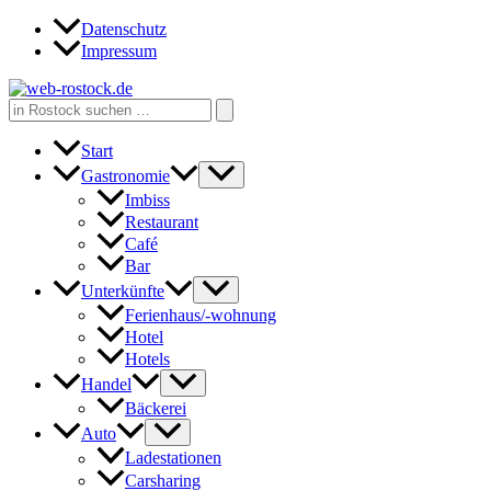
Zum
Datenschutz
Inhalt
Impressum
springen
Search
for:
Start
Gastronomie
Imbiss
Restaurant
Café
Bar
Unterkünfte
Ferienhaus/-wohnung
Hotel
Hotels
Handel
Bäckerei
Auto
Ladestationen
Carsharing