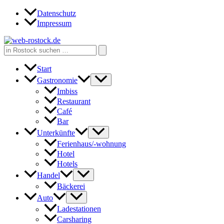
Zum
Datenschutz
Inhalt
Impressum
springen
Search
for:
Start
Gastronomie
Imbiss
Restaurant
Café
Bar
Unterkünfte
Ferienhaus/-wohnung
Hotel
Hotels
Handel
Bäckerei
Auto
Ladestationen
Carsharing