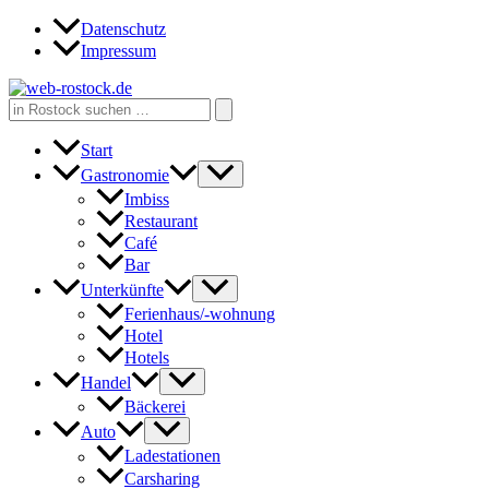
Zum
Datenschutz
Inhalt
Impressum
springen
Search
for:
Start
Gastronomie
Imbiss
Restaurant
Café
Bar
Unterkünfte
Ferienhaus/-wohnung
Hotel
Hotels
Handel
Bäckerei
Auto
Ladestationen
Carsharing