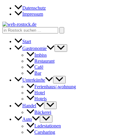
Zum
Datenschutz
Inhalt
Impressum
springen
Search
for:
Start
Gastronomie
Imbiss
Restaurant
Café
Bar
Unterkünfte
Ferienhaus/-wohnung
Hotel
Hotels
Handel
Bäckerei
Auto
Ladestationen
Carsharing