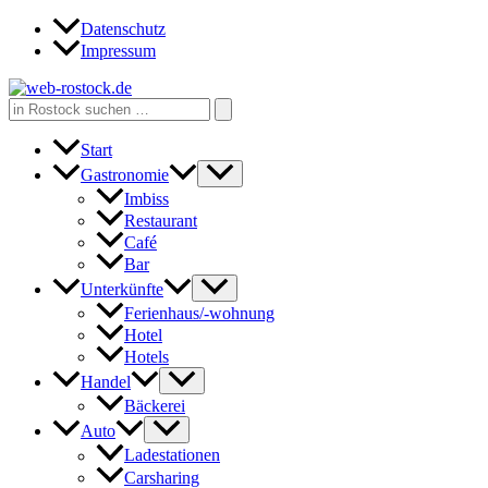
Zum
Datenschutz
Inhalt
Impressum
springen
Search
for:
Start
Gastronomie
Imbiss
Restaurant
Café
Bar
Unterkünfte
Ferienhaus/-wohnung
Hotel
Hotels
Handel
Bäckerei
Auto
Ladestationen
Carsharing