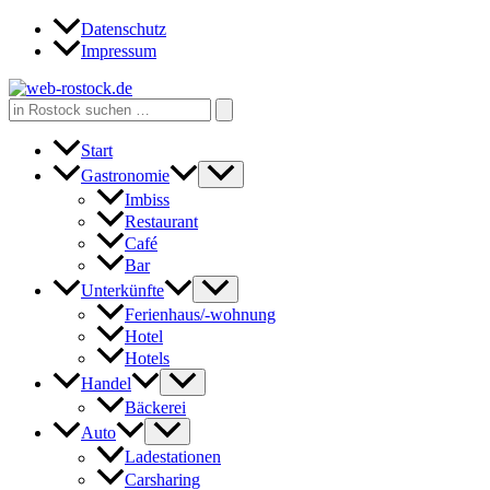
Zum
Datenschutz
Inhalt
Impressum
springen
Search
for:
Start
Gastronomie
Imbiss
Restaurant
Café
Bar
Unterkünfte
Ferienhaus/-wohnung
Hotel
Hotels
Handel
Bäckerei
Auto
Ladestationen
Carsharing