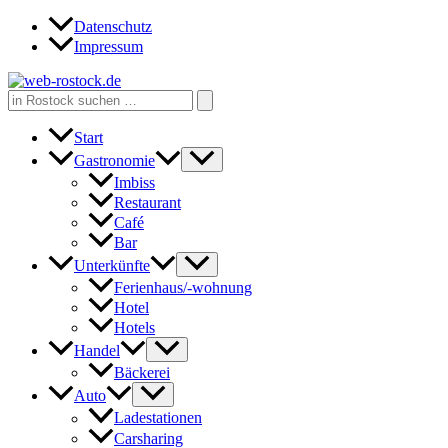
Zum
Datenschutz
Inhalt
Impressum
springen
Search
for:
Start
Gastronomie
Imbiss
Restaurant
Café
Bar
Unterkünfte
Ferienhaus/-wohnung
Hotel
Hotels
Handel
Bäckerei
Auto
Ladestationen
Carsharing