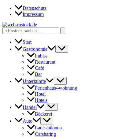
Zum
Datenschutz
Inhalt
Impressum
springen
Search
for:
Start
Gastronomie
Imbiss
Restaurant
Café
Bar
Unterkünfte
Ferienhaus/-wohnung
Hotel
Hotels
Handel
Bäckerei
Auto
Ladestationen
Carsharing